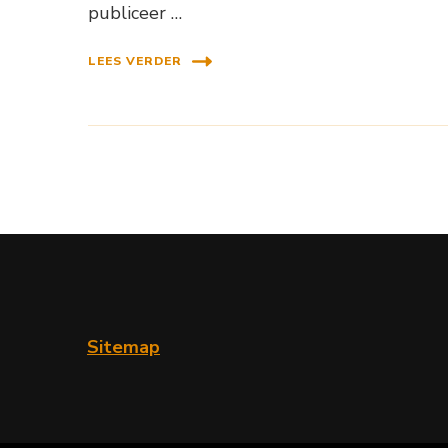
publiceer …
LEES VERDER
Sitemap