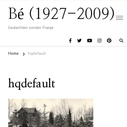
Bé (1927-2009)
Gedachten zonder Franje
Home
hqdefault
hqdefault