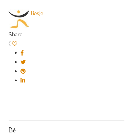
liesje
Share
0
Bé